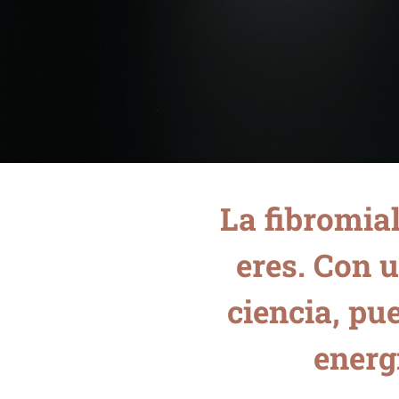
La fibromial
eres. Con 
ciencia, pu
energí