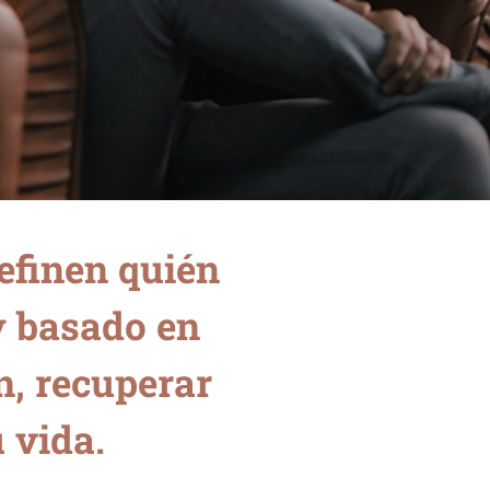
definen quién
y basado en
n, recuperar
 vida.