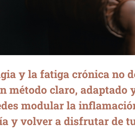
gia y la fatiga crónica no 
un método claro, adaptado 
edes modular la inflamació
a y volver a disfrutar de tu