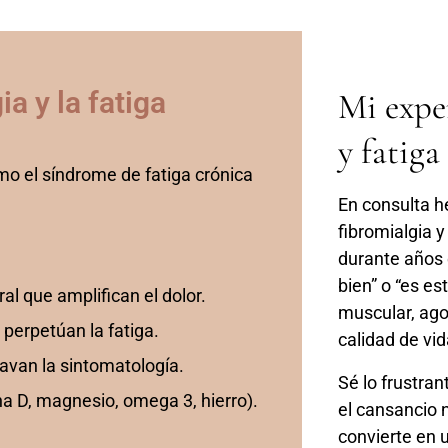
a y la fatiga
Mi expe
y fatiga
mo el síndrome de fatiga crónica
En consulta 
fibromialgia y
durante años 
bien” o “es e
al que amplifican el dolor.
muscular, ago
perpetúan la fatiga.
calidad de vid
ravan la sintomatología.
Sé lo frustran
na D, magnesio, omega 3, hierro).
el cansancio 
convierte en 