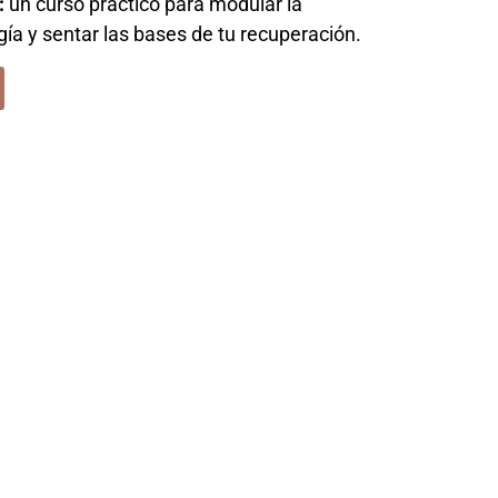
:
un curso práctico para modular la
gía y sentar las bases de tu recuperación.